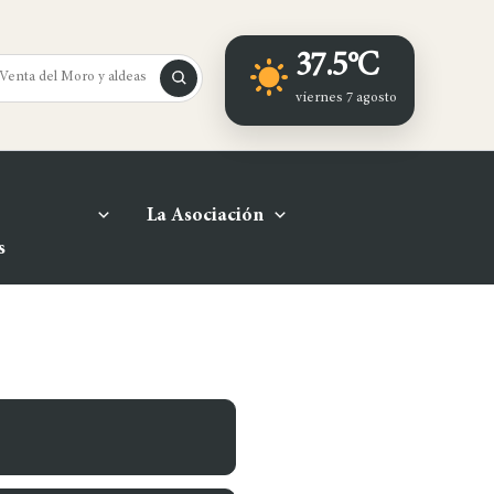
37.5°C
viernes 7 agosto
La Asociación
s