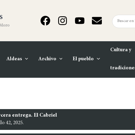
s
 Moro
Cultura y
Aldeas
Archivo
El pueblo
tradicione
cera entrega. El Cabriel
lo 42, 2025.