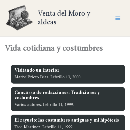
Ir
al
Venta del Moro y
contenido
aldeas
Vida cotidiana y costumbres
Visitando un interior
Mariví Prieto Díaz. Lebrillo 13, 2000.
Concurso de redacciones: Tradiciones y
costumbres
Varios autores. Lebrillo 11, 1999.
El rayuelo: las costumbres antiguas y mi hipótesis
Tico Martínez. Lebrillo 11, 1999.