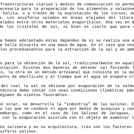
nfraestructuras viarias y medios de comunicación no perm
necesaria para la preparación de los alimentos y salazon
e halita, o a través de la explotación de los cursos, m
a. Los acuíferos salados en áreas alejadas del litor
calados entre otros materiales evaporíticos. Una vez en 
de los cristales de sal, si bien es cierto que para 
ya hemos adelantado éstas dependen de si se realiza una 
se halla disuelta en una masa de agua. En el caso que no
 los procedimientos para la extracción de la sal y en am
o para la obtención de la sal, tradicionalmente en aquel
solación. Existen dos maneras de obtener sal forzando 
ío, la otra es un método artesanal que consiste en la ap
unto de ebullición y al tiempo que el agua se evapora cr
 del cual la sal se obtiene por evaporación de la salm
técnica debe contar con unas condiciones climáticas ade
égimen de vientos favorables.
ón solar, se desarrolla la “industria” de las salinas. E
 a las que se conduce el agua por medio de acequias y ca
embargo, como en el caso de las Salinas de Jaraguas, 
 con la evaporación asistida con el objeto de aumentar l
ón salinera y en su arquitectura, tres son los factores 
uíferos salinos.