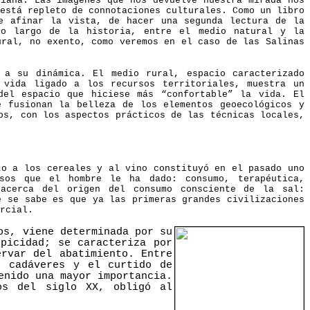
diana. Las imágenes que nos devuelve nuestra mirada nos
está repleto de connotaciones culturales. Como un libro
e afinar la vista, de hacer una segunda lectura de la
 lo largo de la historia, entre el medio natural y la
ural, no exento, como veremos en el caso de las Salinas
 a su dinámica. El medio rural, espacio caracterizado
 vida ligado a los recursos territoriales, muestra un
del espacio que hiciese más “confortable” la vida. El
e fusionan la belleza de los elementos geoecológicos y
os, con los aspectos prácticos de las técnicas locales,
to a los cereales y al vino constituyó en el pasado uno
usos que el hombre le ha dado: consumo, terapéutica,
 acerca del origen del consumo consciente de la sal:
e se sabe es que ya las primeras grandes civilizaciones
rcial.
os, viene determinada por su
picidad; se caracteriza por
ervar del abatimiento. Entre
s cadáveres y el curtido de
enido una mayor importancia.
os del siglo XX, obligó al