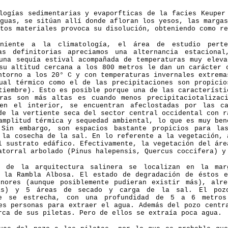
logías sedimentarias y evaporfticas de la facies Keuper
guas, se sitúan allí donde afloran los yesos, las margas
tos materiales provoca su disolución, obteniendo como re
niente a la climatología, el área de estudio pert
cas definitorias apreciamos una alternancia estaciona
una sequía estival acompañada de temperaturas muy eleva
su altitud cercana a los 800 metros le dan un carácter 
ntorno a los 20° C y con temperaturas invernales extrema
nual térmico como el
de las precipitaciones son propicio
tiembre). Esto es posible porque una de las característi
uras son más altas es cuando menos precipitaciotalizac
 en el interior, se encuentran afeclostadas por las c
de la vertiente seca del sector central occidental con r
amplitud térmica y sequedad ambiental, lo que es muy ben
 Sin embargo, son espacios bastante propicios para la
 la cosecha de la sal. En lo referente a la vegetación, 
l sustrato edáfico. Efectivamente, la vegetación del áre
atorral arbolado (Pinus halepensis, Quercus coccifera) 
s de la arquitectura salinera se localizan en la mar
 la Rambla Albosa. El estado de degradación de éstos 
nores (aunque posiblemente pudieran existir más), alr
as) y 5 áreas de secado y carga de la sal. El poz
te se estrecha, con una profundidad de 5 a 6 metros
es personas para extraer el agua. Además del pozo centr
rca de sus piletas. Pero de ellos se extraía poca agua.