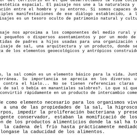
or del territorio en el que desarrollamos la vida coti
estética espacial. El paisaje nos une a la naturaleza y 
ación entre el hombre y su entorno. Si somos capaces d
tiples manifestaciones de ese diálogo establecido, a
isajes es un tesoro oculto de patrimonio natural y cult
isaje nos aproxima a los componentes del medio rural y
s pequeños o dispersos asentamientos y por un modo de
itidas de padres a hijos usadas para una organización 
isaje de sal, una arquitectura y un producto, donde s
za de los elementos geoecológicos y antrópicos construid
o, la sal común es un elemento básico para la vida. Jun
erránea. Su importancia se aprecia en los diversos 
a contra el hielo... No se tienen referencias claras
s de sal o bebía en manantiales salobres?. Lo que sí qu
convirtió rápidamente en un producto de intercambio come
de como elemento necesario para los organismos viv
o a una de las propiedades de la sal, la higrosco
erpos, impedir la proliferación bacteriana y pres
gente conservador, estaban la momificació de lo
ón de los productos alimenticios donde la sal ha t
r la cadena del frío hasta prácticamente mediad
olongase la caducidad de los alimentos.