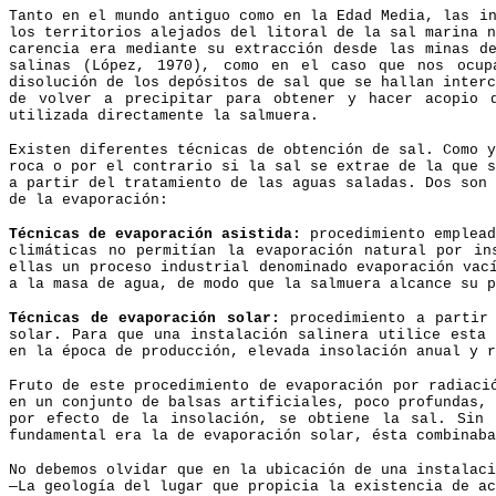
Tanto en el mundo antiguo como en la Edad Media, las i
los territorios alejados del litoral de la sal marina 
carencia era mediante su extracción desde las minas d
salinas (López, 1970), como en el caso que nos ocup
disolución de los depósitos de sal que se hallan inter
de volver a precipitar para obtener y hacer acopio 
utilizada directamente la salmuera.
Existen diferentes técnicas de obtención de sal. Como 
roca o por el contrario si la sal se extrae de la que 
a partir del tratamiento de las aguas saladas. Dos son
de la evaporación:
Técnicas de evaporación asistida:
procedimiento emplead
climáticas no permitían la evaporación natural por in
ellas un proceso industrial denominado evaporación vac
a la masa de agua, de modo que la salmuera alcance su p
Técnicas de evaporación solar:
procedimiento a partir
solar. Para que una instalación salinera utilice esta 
en la época de producción, elevada insolación anual y r
Fruto de este procedimiento de evaporación por radiaci
en un conjunto de balsas artificiales, poco profundas,
por efecto de la insolación, se obtiene la sal. Sin 
fundamental era la de evaporación solar, ésta combinaba
No debemos olvidar que en la ubicación de una instalaci
—La geología del lugar que propicia la existencia de ac