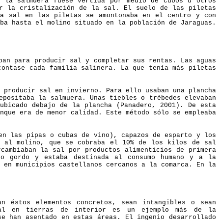
e la salmuera fuese vertida por medio de cubos u otros
ar la cristalización de la sal. El suelo de las piletas
la sal en las piletas se amontonaba en el centro y con
ba hasta el molino situado en la población de Jaraguas.
ban para producir sal y completar sus rentas. Las aguas
contase cada familia salinera. La que tenía más piletas
 producir sal en invierno. Para ello usaban una plancha
epositaba la salmuera. Unas tiebles o trébedes elevaban
 ubicado debajo de la plancha (Panadero, 2001). De esta
nque era de menor calidad. Este método sólo se empleaba
en las pipas o cubas de vino), capazos de esparto y los
a al molino, que se cobraba el 10% de los kilos de sal
rcambiaban la sal por productos alimenticios de primera
no gordo y estaba destinada al consumo humano y a la
 en municipios castellanos cercanos a la comarca. En la
an éstos elementos concretos, sean intangibles o sean
sal en tierras de interior es un ejemplo más de la
se han asentado en estas áreas. El ingenio desarrollado