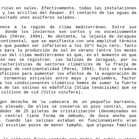
 ricas en sales. Efectivamente, todas las instalaciones
 y las arcillas del Keuper. El contacto de las aguas de
sultado unos acuíferos salados.
enece a la región de clima mediterráneo. Entre sus
l, donde los inviernos son cortos y no excesivamente
das (Pérez, 1994). No obstante, la lejanía de Jaraguas
continental, que se manifiesta con una amplitud térmica
s que pueden ser inferiores a los 10°C bajo cero. Tanto
s para la producción de sal en verano (entre los meses
cas del clima mediterráneo es que, en el momento en que
ión nes se registran. Las Salinas de Jaraguas, por su
aracterísticas de sectores climáticos de la franja de
asgos de continentalidad (Pérez, 1994). Esto se traduce
eficioso para aumentar los efectos de la evaporación de
s tormentas estivales entre mayo y septiembre, factor
a los condicionantes climático hemos de sumar la fuerte
a de las salinas es edafófila (Stipa tenacísima) que se
y cultivos de vid (Vitis vinifera).
gen derecha de la cabecera de un pequefio barranco,
es elevado. De ellos se conserva un pozo central, unos
ededor de 25 piletas de cristalización (denominadas en
o central tiene forma de embudo, de boca ancha que
. Cuando las salinas estaban en funcionamiento eran
al existían pozos de menor tamaño, que algunas familias