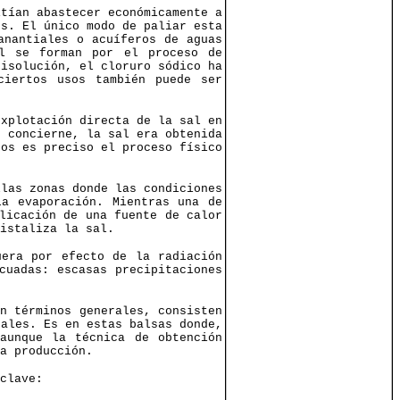
itían abastecer económicamente a
es. El único modo de paliar esta
anantiales o acuíferos de aguas
al se forman por el proceso de
disolución, el cloruro sódico ha
ciertos usos también puede ser
explotación directa de la sal en
s concierne, la sal era obtenida
bos es preciso el proceso físico
las zonas donde las condiciones
la evaporación. Mientras una de
licación de una fuente de calor
istaliza la sal.
uera por efecto de la radiación
cuadas: escasas precipitaciones
n términos generales, consisten
nales. Es en estas balsas donde,
aunque la técnica de obtención
a producción.
clave: